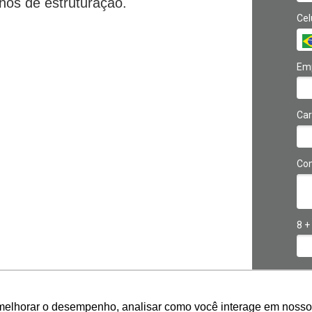
hos de estruturação.
Cel
Em
Car
Com
8 +
melhorar o desempenho, analisar como você interage em nosso sit