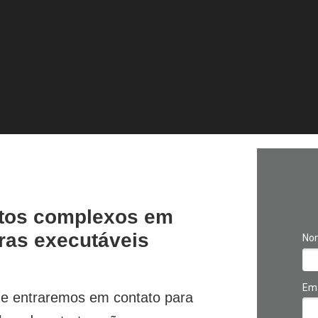
tos complexos em
iras executáveis
No
Ema
o e entraremos em contato para