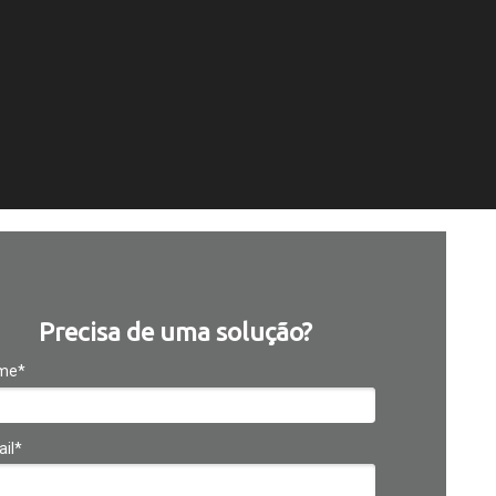
Precisa de uma solução?
me*
il*