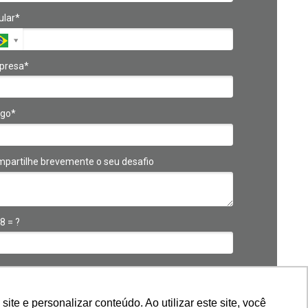
ular*
presa*
go*
partilhe brevemente o seu desafio
 8 = ?
SOLICITAR CONTATO
e e personalizar conteúdo. Ao utilizar este site, você